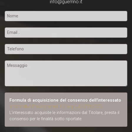
info@guerrino.it
Formula di acquisizione del consenso dell'interessato
Informativa Privacy ex art. 13 Reg. (UE) 2016/679
L'interessato acquisite le informazioni dal Titolare, presta il
consenso per le finalità sotto riportate.